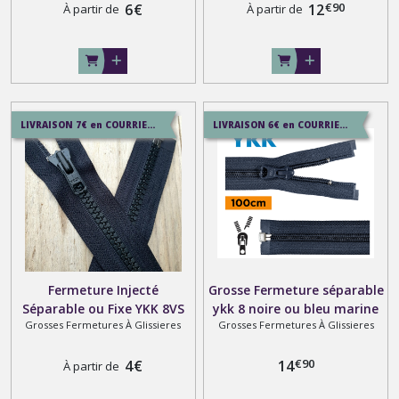
€
90
6
€
12
À partir de
À partir de
LIVRAISON 7€ en COURRIER SUIVI , 8.5€ en SERVICE+ , 12.9€ en COLISSIMO
LIVRAISON 6€ en COURRIER SUIVI , 8.5€ en SERVICE+ , 12.9€ en COLISSIMO
Fermeture Injecté
Grosse Fermeture séparable
Séparable ou Fixe YKK 8VS
ykk 8 noire ou bleu marine
Grosses Fermetures À Glissieres
Grosses Fermetures À Glissieres
Sur Mesure Noir , Blanc ,
speciale moto sur mesure
Bleu Marine , Noisette ,
jusqu'à 100 cm
€
90
Rouge , Kaki et Beige
4
€
14
À partir de