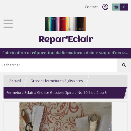
Contact
0
Repar'Eclair
Fabrication et réparation de fermetures éclair, vente d'accessoire couture de tout type
Accueil
Grosses fermetures à glissieres
Fermeture Eclair à Grosse Glissiere Spirale No 10 1 ou 2 ou 3
Curseurs Rouge Noir Blanc Kaki Gris