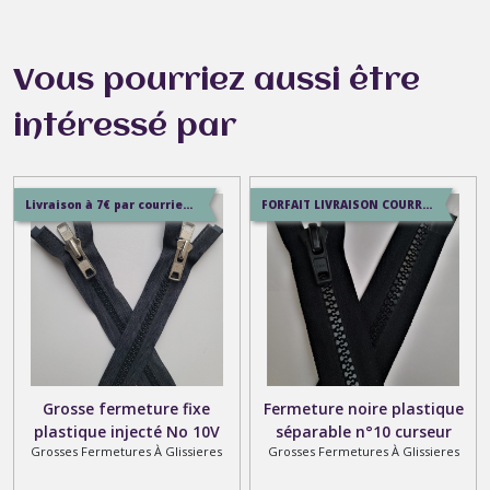
Vous pourriez aussi être
intéressé par
Livraison à 7€ par courrier suivi ou 8.5€ en service+ ou 9.9€ en colissimo
FORFAIT LIVRAISON COURRIER SUIVI 7€ / SERVICE + 8.5€ / COLISSIMO 10€
Grosse fermeture fixe
Fermeture noire plastique
plastique injecté No 10V
séparable n°10 curseur
Grosses Fermetures À Glissieres
Grosses Fermetures À Glissieres
YKK noire ou blanche avec 1
plastique YKK sur mesure
ou 2 tirettes
jusqu'à 500cm ou fixe