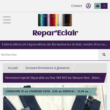
Contact
0
Repar'Eclair
Fabrication et réparation de fermetures éclair, vente d'accessoire couture de tout type
Accueil
Grosses fermetures à glissieres
Fermeture Injecté Séparable ou Fixe YKK 8VS Sur Mesure Noir , Blanc ,
Bleu Marine , Noisette , Rouge , Kaki et Beige
LIVRAISON 7€ en COURRIER SUIVI , 8.5€ en SERVICE+ , 12.9€ en COLISSIMO