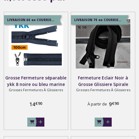
LIVRAISON 6€ en COURRIER SUIVI , 8.5€ en SERVICE+ , 12.9€ en COLISSIMO
LIVRAISON 7€ en COURRIER SUIVI , 8.5€ en SERVICE+ , 12.9€ en COLISSIMO
Grosse Fermeture séparable
Fermeture Eclair Noir à
ykk 8 noire ou bleu marine
Grosse Glissiere Spirale
Grosses Fermetures À Glissieres
Grosses Fermetures À Glissieres
speciale moto sur mesure
Numero 10 spécial camping
jusqu'à 100 cm
, Sur Mesure jusqu'à 220
€
90
€
90
14
centimetres
9
À partir de