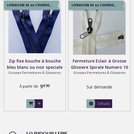
LIVRAISON 6€ en COURRIER SUIVI , 8.5€ en SERVICE+ , 12.9€ en COLISSIMO
LIVRAISON 6€ en COURRIER SUIVI , 8.5€ en SERVICE+ , 12.9€ en COLISSIMO
Zip fixe bouche à bouche
Fermeture Eclair à Grosse
bleu blanc ou noir speciale
Glissiere Spirale Numero 10
Grosses Fermetures À Glissieres
Grosses Fermetures À Glissieres
combinaison sur mesure
, Sur Mesure de 20 cm à 140
jusqu'à 100 cm
ou 180 centimetres ,
€
90
9
multiples coloris
À partir de
Sur demande
Détails
LA BIDOUILLERIE