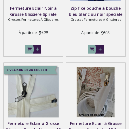
Fermeture Eclair Noir à
Zip fixe bouche à bouche
Grosse Glissiere Spirale
bleu blanc ou noir speciale
Grosses Fermetures À Glissieres
Grosses Fermetures À Glissieres
Numero 10 spécial camping
combinaison sur mesure
, Sur Mesure jusqu'à 220
jusqu'à 100 cm
€
90
€
90
centimetres
9
9
À partir de
À partir de
LIVRAISON 6€ en COURRIER SUIVI , 8.5€ en SERVICE+ , 12.9€ en COLISSIMO
Fermeture Eclair à Grosse
Fermeture Eclair à Grosse