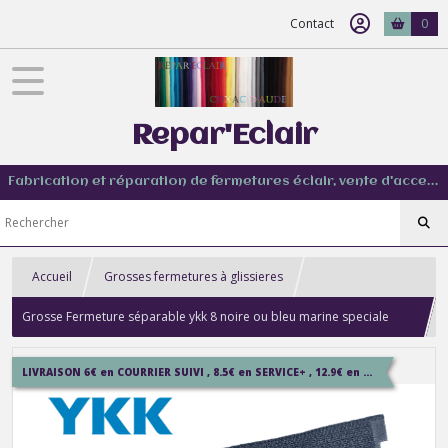
Contact
0
Repar'Eclair
Fabrication et réparation de fermetures éclair, vente d'accessoire couture de tout type
Accueil
Grosses fermetures à glissieres
Grosse Fermeture séparable ykk 8 noire ou bleu marine speciale
moto sur mesure jusqu'à 100 cm
LIVRAISON 6€ en COURRIER SUIVI , 8.5€ en SERVICE+ , 12.9€ en COLISSIMO