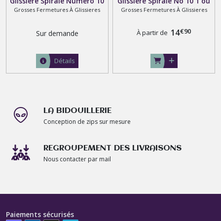
Glissiere Spirale Numero 10
Glissiere Spirale No 10 1 ou
Grosses Fermetures À Glissieres
Grosses Fermetures À Glissieres
, Sur Mesure de 20 cm à 140
2 ou 3 Curseurs Rouge Noir
ou 180 centimetres ,
Blanc Kaki Gris
€
90
multiples coloris
14
À partir de
Sur demande
Détails
LA BIDOUILLERIE
Conception de zips sur mesure
REGROUPEMENT DES LIVRAISONS
Nous contacter par mail
Paiements sécurisés