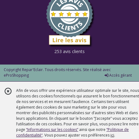
253 avis clients
Copyright Repar'Eclair. Tous droits réservés. Site réalisé avec
eProShopping
Accès gérant
Afin de vous offrir une expérience utilisateur optimale sur le site, nous
utilisons des cookies fonctionnels qui assurent le bon fonctionnement
de nos services et en mesurent l’audience. Certains tiers utilisent
également des cookies de suivi marketing sur le site pour vous
montrer des publicités personnalisées sur d’autres sites Web et dans
leurs applications. En cliquant sur le bouton “J’accepte” vous acceptez
l’utilisation de ces cookies. Pour en savoir plus, vous pouvez lire notre
page
“Informations sur les cookies”
ainsi que notre
“Politique de
confidentialité“
. Vous pouvez ajuster vos préférences
ici
.