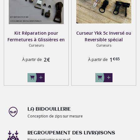
Kit Réparation pour
Curseur Ykk 5c Inversé ou
Fermetures à Glissières en
Reversible spécial
Curseurs
Curseurs
Métal 5 et 8 , curseur ,
fermeture à glissière
boitier , manchon , arrêt et
spirale Invisible de 6.5 et 4
€
65
thermocollant
2
€
mm
1
À partir de
À partir de
LA BIDOUILLERIE
Conception de zips sur mesure
REGROUPEMENT DES LIVRAISONS
Nous contacter par mail