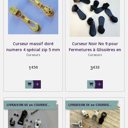
Curseur massif doré
Curseur Noir No 9 pour
numero 4 spécial zip 5 mm
Fermetures à Glissières en
Curseurs
Curseurs
spirale
Nylon spirale de 8 mm
€
50
€
33
1
3
LIVRAISON 6€ en COURRIER SUIVI , 8.5€ en SERVICE+ , 12.9€ en COLISSIMO
LIVRAISON 5€ en COURRIER SUIVI , 7.5€ en SERVICE+ , 12.9€ en COLISSIMO