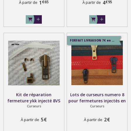
€
65
€
95
mm
1
4
À partir de
À partir de
FORFAIT LIVRAISON 7€ en COURRIER SUIVI , 8.5€ en SERVICE+ , 12.9€ en COLISSIMO
Kit de réparation
Lots de curseurs numero 8
fermeture ykk injecté 8VS
pour fermetures injectés en
Curseurs
Curseurs
ou métal 8
plastique , spirales en nylon
ou métal
5
€
2
€
À partir de
À partir de