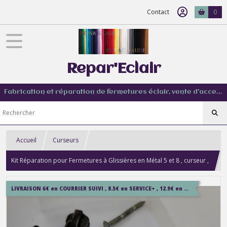
Contact
0
Repar'Eclair
Fabrication et réparation de fermetures éclair, vente d'accessoire couture de tout type
Accueil
Curseurs
Kit Réparation pour Fermetures à Glissières en Métal 5 et 8 , curseur ,
boitier , manchon , arrêt et thermocollant
LIVRAISON 6€ en COURRIER SUIVI , 8.5€ en SERVICE+ , 12.9€ en COLISSIMO