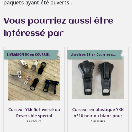
paquets ayant été ouverts .
Vous pourriez aussi être
intéressé par
LIVRAISON 5€ en COURRIER SUIVI , 7.5€ en SERVICE+ , 12.9€ en COLISSIMO
Livraison 5€ en Courrier suiviI , 7.5€ en Service+ , 12.9€ en Colissimo
Curseur Ykk 5c Inversé ou
Curseur en plastique YKK
Reversible spécial
n°10 noir ou blanc pour
Curseurs
Curseurs
fermeture à glissière
fermetures en plastique
spirale Invisible de 6.5 et 4