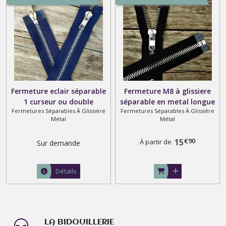
Fermeture eclair séparable
Fermeture M8 à glissiere
1 curseur ou double
séparable en metal longue
Fermetures Séparables À Glissière
Fermetures Séparables À Glissière
curseurs bouche à bouche ,
de 2 mètres maxi
Métal
Métal
Argenté sur ruban noir
marine gris marron blanc
€
90
15
À partir de
Sur demande
beige et rouge
Détails
LA BIDOUILLERIE