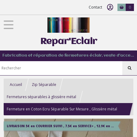
Contact
0
Repar'Eclair
Fabrication et réparation de fermetures éclair, vente d'accessoire couture de tout type
Accueil
Zip Séparable
Fermetures séparables à glissière métal
Fermeture en Coton Ecru Séparable Sur Mesure , Glissière métal
laiton brossé , 1 curseur reversible sur mesure
LIVRAISON 5€ en COURRIER SUIVI , 7.5€ en SERVICE+ , 12.9€ en COLISSIMO