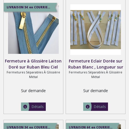
LIVRAISON 5€ en COURRIER SUIVI , 7.5€ en SERVICE+ , 12.9€ en COLISSIMO
Fermeture à Glissière Laiton
Fermeture Eclair Dorée sur
Doré sur Ruban Bleu Ciel
Ruban Blanc , Longueur sur
Fermetures Séparables À Glissière
Fermetures Séparables À Glissière
546 , Longueur sur Mesure
Mesure 60 cm maxi , Tirette
Métal
Métal
60 cm maxi
ondulée
Sur demande
Sur demande
Détails
Détails
LIVRAISON 5€ en COURRIER SUIVI , 7.5€ en SERVICE+ , 12.9€ en COLISSIMO
LIVRAISON 6€ en COURRIER SUIVI , 8.5€ en SERVICE+ , 12.9€ en COLISSIMO