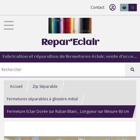
Contact
0
Repar'Eclair
Fabrication et réparation de fermetures éclair, vente d'accessoire couture de tout type
Accueil
Zip Séparable
Fermetures séparables à glissière métal
Fermeture Eclair Dorée sur Ruban Blanc , Longueur sur Mesure 60 cm
maxi , Tirette ondulée