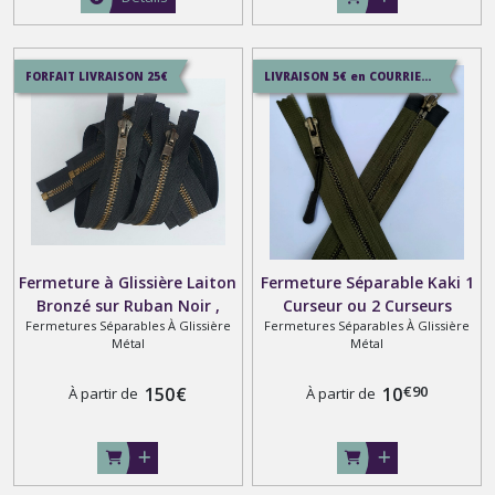
FORFAIT LIVRAISON 25€
LIVRAISON 5€ en COURRIER SUIVI , 7.5€ en SERVICE+ , 12.9€ en COLISSIMO
Fermeture à Glissière Laiton
Fermeture Séparable Kaki 1
Bronzé sur Ruban Noir ,
Curseur ou 2 Curseurs
Fermetures Séparables À Glissière
Fermetures Séparables À Glissière
Séparable ou Fixe en Série
Bouche à Bouche , Métal
Métal
Métal
sur Mesure
Bronzé Noir 6 mm sur
Mesure Maxi 80 cm
€
90
150
€
10
À partir de
À partir de