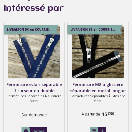
intéressé par
LIVRAISON 5€ en COURRIER SUIVI , 7.5€ en SERVICE+ , 12.9€ en COLISSIMO
LIVRAISON 6€ en COURRIER SUIVI , 8.5€ en SERVICE+ , 12.9€ en COLISSIMO
Fermeture eclair séparable
Fermeture M8 à glissiere
1 curseur ou double
séparable en metal longue
Fermetures Séparables À Glissière
Fermetures Séparables À Glissière
curseurs bouche à bouche ,
de 2 mètres maxi
Métal
Métal
Argenté sur ruban noir
marine gris marron blanc
€
90
15
À partir de
Sur demande
beige et rouge
Détails