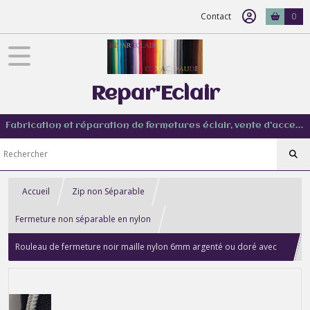
Contact
0
Repar'Eclair
Fabrication et réparation de fermetures éclair, vente d'accessoire couture de tout type
Accueil
Zip non Séparable
Fermeture non séparable en nylon
Rouleau de fermeture noir maille nylon 6mm argenté ou doré avec
curseurs assortis