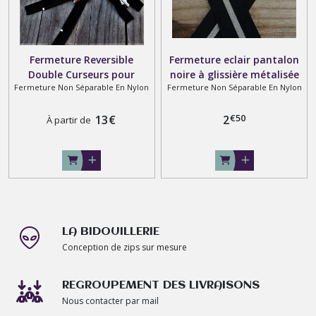
Fermeture Reversible
Fermeture eclair pantalon
Double Curseurs pour
noire à glissière métalisée
Fermeture Non Séparable En Nylon
Fermeture Non Séparable En Nylon
Auvent de Caravane ou de
argent 10 , 12 , 15 , 18 , 20 ,
Chapiteau sur Mesure dans
22 cm
€
50
6 Coloris
13
€
2
À partir de
LA BIDOUILLERIE
Conception de zips sur mesure
REGROUPEMENT DES LIVRAISONS
Nous contacter par mail