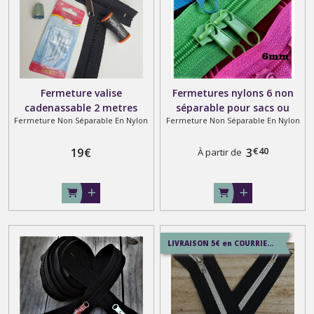
Fermeture valise
Fermetures nylons 6 non
cadenassable 2 metres
séparable pour sacs ou
Fermeture Non Séparable En Nylon
Fermeture Non Séparable En Nylon
numero 8 + kit couture
coussins 1 ou double
main
curseurs dos à dos sur
€
40
19
€
mesure ≃ 100 coloris au
3
À partir de
choix
LIVRAISON 5€ en COURRIER SUIVI , 7.5€ en SERVICE+ , 12.9€ en COLISSIMO