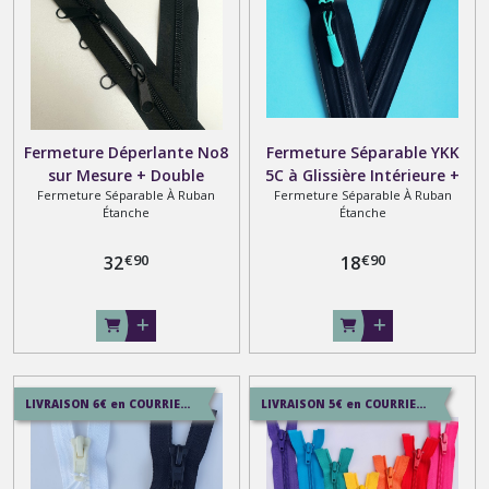
Fermeture Déperlante No8
Fermeture Séparable YKK
sur Mesure + Double
5C à Glissière Intérieure +
Fermeture Séparable À Ruban
Fermeture Séparable À Ruban
Curseurs à Double Tirettes
Ruban Noir Etanche sur
Étanche
Étanche
Dos à Dos Détachable aux
Mesure
Extrémités
€
90
€
90
32
18
LIVRAISON 6€ en COURRIER SUIVI , 8.5€ en SERVICE+ , 12.9€ en COLISSIMO
LIVRAISON 5€ en COURRIER SUIVI , 7.5€ en SERVICE+ , 12€ en COLISSIMO