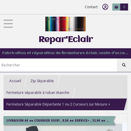
Contact
0
Repar'Eclair
Fabrication et réparation de fermetures éclair, vente d'accessoire couture de tout type
Accueil
Zip Séparable
Fermeture séparable à ruban étanche
Fermeture Séparable Déperlante 1 ou 2 Curseurs sur Mesure +
Ruban Etanche + option réversible
LIVRAISON 6€ en COURRIER SUIVI , 8.5€ en SERVICE+ , 12.9€ en COLISSIMO