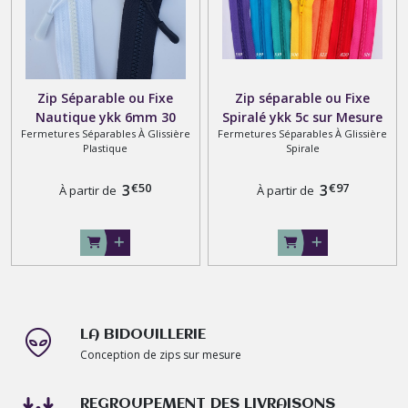
Zip Séparable ou Fixe
Zip séparable ou Fixe
Nautique ykk 6mm 30
Spiralé ykk 5c sur Mesure
Fermetures Séparables À Glissière
Fermetures Séparables À Glissière
coloris disponibles tout
Tout Types et Coloris
Plastique
Spirale
plastique sur Mesure
€
50
€
97
3
3
À partir de
À partir de
LA BIDOUILLERIE
Conception de zips sur mesure
REGROUPEMENT DES LIVRAISONS