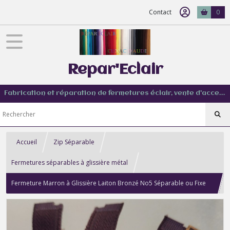
Contact
0
Repar'Eclair
Fabrication et réparation de fermetures éclair, vente d'accessoire couture de tout type
Accueil
Zip Séparable
Fermetures séparables à glissière métal
Fermeture Marron à Glissière Laiton Bronzé No5 Séparable ou Fixe
sur Mesure