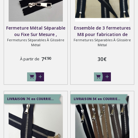
Fermeture Métal Séparable
Ensemble de 3 fermetures
ou Fixe Sur Mesure ,
M8 pour fabrication de
Fermetures Séparables À Glissière
Fermetures Séparables À Glissière
Glissiere Argentée Brillante
gilet ou veste 1 séparable
Métal
Métal
, 1 ou double curseurs
et 2 poches
massif
€
90
7
30
€
À partir de
LIVRAISON 7€ en COURRIER SUIVI , 8.5€ en SERVICE+ , 12.9€ en COLISSIMO
LIVRAISON 5€ en COURRIER SUIVI , 7.5€ en SERVICE+ , 12.9€ en COLISSIMO