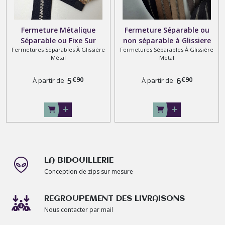
Fermeture Métalique
Fermeture Séparable ou
Séparable ou Fixe Sur
non séparable à Glissiere
Fermetures Séparables À Glissière
Fermetures Séparables À Glissière
Mesure , Glissiere Argentée
Métal Argenté , 1 Curseur
Métal
Métal
Brillante , 1 Curseur ou
ou Double Curseurs
Double Curseurs
€
90
€
90
5
6
À partir de
À partir de
LA BIDOUILLERIE
Conception de zips sur mesure
REGROUPEMENT DES LIVRAISONS
Nous contacter par mail