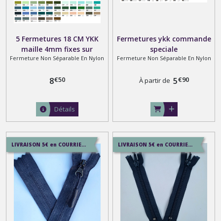
5 Fermetures 18 CM YKK
Fermetures ykk commande
maille 4mm fixes sur
speciale
Fermeture Non Séparable En Nylon
Fermeture Non Séparable En Nylon
mesure pour jupes et robes
€
50
€
90
8
5
À partir de
Détails
LIVRAISON 5€ en COURRIER SUIVI , 7.5€ en SERVICE+ , 12.9€ en COLISSIMO
LIVRAISON 5€ en COURRIER SUIVI , 7.5€ en SERVICE+ , 12.9€ en COLISSIMO