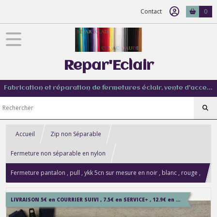
Contact
0
Repar'Eclair
Fabrication et réparation de fermetures éclair, vente d'accessoire couture de tout type
Accueil
Zip non Séparable
Fermeture non séparable en nylon
Fermeture pantalon , pull , ykk 5cn sur mesure en noir , blanc , rouge ,
marine , marron , beige , kaki , gris ...
LIVRAISON 5€ en COURRIER SUIVI , 7.5€ en SERVICE+ , 12.9€ en COLISSIMO