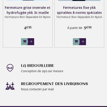
Fermeture grise inversée et
Fermetures fixe ykk
hydrofugée ykk 3c maille
spiralées 8 noires spéciales
Fermeture Non Séparable En Nylon
Fermeture Non Séparable En Nylon
4mm non séparable sur
bottes ou sacs sur mesure
mesure pour pantalons,
€
95
€
90
robes, pochettes, etc
4
9
À partir de
LA BIDOUILLERIE
Conception de zips sur mesure
REGROUPEMENT DES LIVRAISONS
Nous contacter par mail