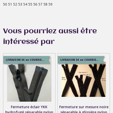
50 51 52 53 54 55 56 57 58 59
Vous pourriez aussi être
intéressé par
LIVRAISON 5€ en COURRIER SUIVI , 7.5€ en SERVICE+ , 12.9€ en COLISSIMO
LIVRAISON 5€ en COURRIER SUIVI , 7.5€ en SERVICE+ , 12.9€ en COLISSIMO
Fermeture éclair YKK
Fermeture sur mesure noire
hydrofugé séparable nylon
séparable à glissière nylon