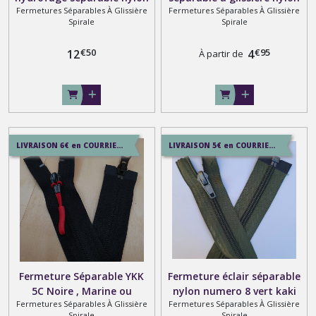
Fermetures Séparables À Glissière
Fermetures Séparables À Glissière
6.5 mm kaki foncé 078
spirale numero 3 , 4 , 5 , 6 ,
Spirale
Spirale
curseur inversé sur mesure
7 , 8 , 10 en ykk ou ccv
€
50
€
95
12
4
À partir de
LIVRAISON 6€ en COURRIER SUIVI , 8.5€ en SERVICE+ , 12€ en COLISSIMO
LIVRAISON 5€ en COURRIER SUIVI , 7.5€ en SERVICE+ , 12.9€ en COLISSIMO
Fermeture Séparable YKK
Fermeture éclair séparable
5C Noire , Marine ou
nylon numero 8 vert kaki
Fermetures Séparables À Glissière
Fermetures Séparables À Glissière
Marron Maille Invisible ,1 ou
sur mesure
Spirale
Spirale