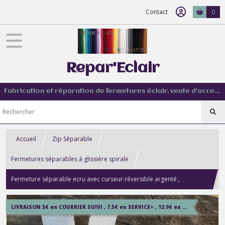
Contact
0
Repar'Eclair
Fabrication et réparation de fermetures éclair, vente d'accessoire couture de tout type
Accueil
Zip Séparable
Fermetures séparables à glissière spirale
Fermeture séparable ecru avec curseur réversible argenté ,
Longueur sur mesure jusqu'à 60 cm
LIVRAISON 5€ en COURRIER SUIVI , 7.5€ en SERVICE+ , 12.9€ en COLISSIMO