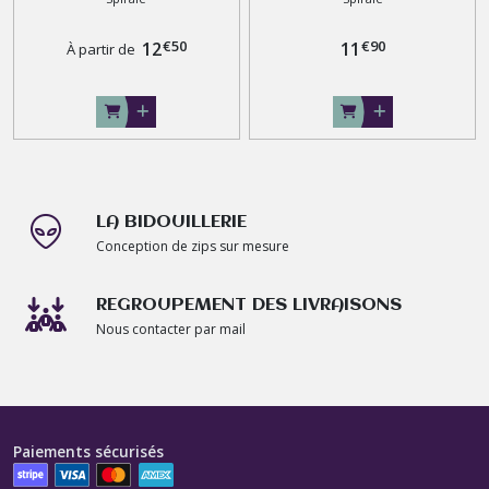
2 curseurs sur Mesure
€
50
€
90
12
11
À partir de
LA BIDOUILLERIE
Conception de zips sur mesure
REGROUPEMENT DES LIVRAISONS
Nous contacter par mail
Paiements sécurisés