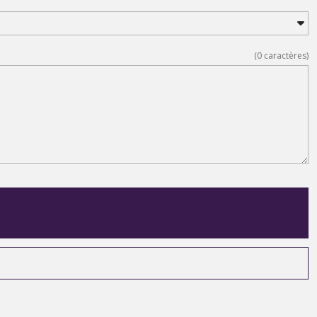
(
0
caractères)