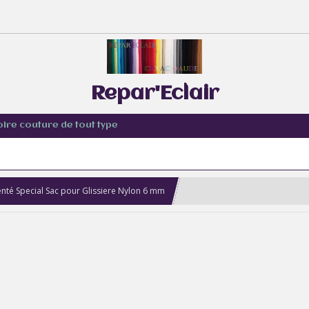
Repar'Eclair
oire couture de tout type
nté Special Sac pour Glissiere Nylon 6 mm