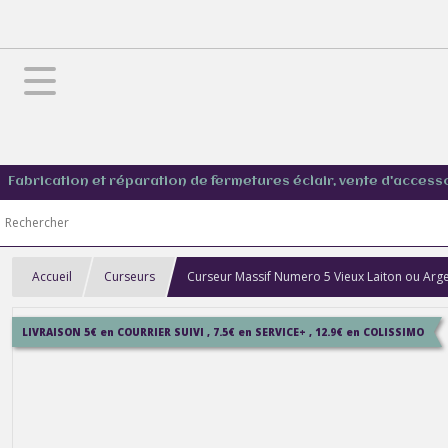
Fabrication et réparation de fermetures éclair, vente d'access
Accueil
Curseurs
Curseur Massif Numero 5 Vieux Laiton ou Arge
LIVRAISON 5€ en COURRIER SUIVI , 7.5€ en SERVICE+ , 12.9€ en COLISSIMO