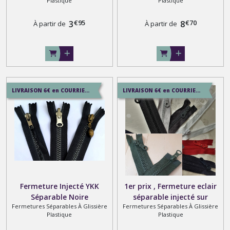
Plastique
Plastique
€
95
€
70
3
8
À partir de
À partir de
LIVRAISON 6€ en COURRIER SUIVI , 8.5€ en SERVICE+ , 12.9€ en COLISSIMO
LIVRAISON 6€ en COURRIER SUIVI , 8.5€ en SERVICE+ , 12.9€ en COLISSIMO
Fermeture Injecté YKK
1er prix , Fermeture eclair
Séparable Noire
séparable injecté sur
Fermetures Séparables À Glissière
Fermetures Séparables À Glissière
Personnalisable et Sur
mesure 75 cm maxi en noir ,
Plastique
Plastique
Mesure jusqu'à 80 cm
gris , blanc , rouge , kaki et
bleu marine