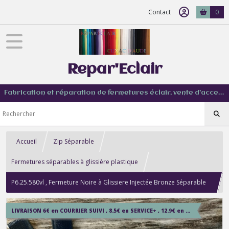
Contact
0
Repar'Eclair
Fabrication et réparation de fermetures éclair, vente d'accessoire couture de tout type
Accueil
Zip Séparable
Fermetures séparables à glissière plastique
P6.25.580vl , Fermeture Noire à Glissiere Injectée Bronze Séparable
ou pas , Blouson , Pantalon , Sur Mesure de 10 à 70 cm
LIVRAISON 6€ en COURRIER SUIVI , 8.5€ en SERVICE+ , 12.9€ en COLISSIMO