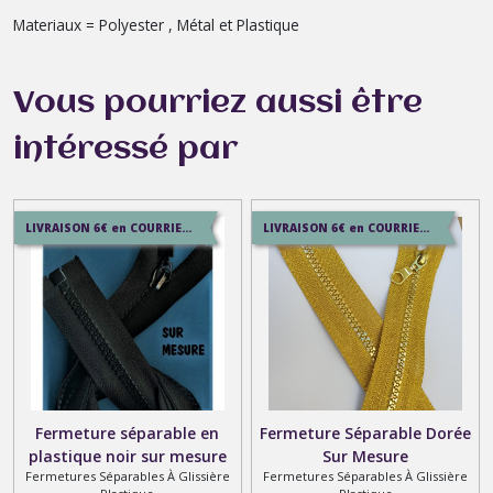
Materiaux = Polyester , Métal et Plastique
Vous pourriez aussi être
intéressé par
LIVRAISON 6€ en COURRIER SUIVI , 8.5€ en SERVICE+ , 12.9€ en COLISSIMO
LIVRAISON 6€ en COURRIER SUIVI , 8.5€ en SERVICE+ , 12.9€ en COLISSIMO
Fermeture séparable en
Fermeture Séparable Dorée
plastique noir sur mesure
Sur Mesure
Fermetures Séparables À Glissière
Fermetures Séparables À Glissière
jusqu'à 85 cm