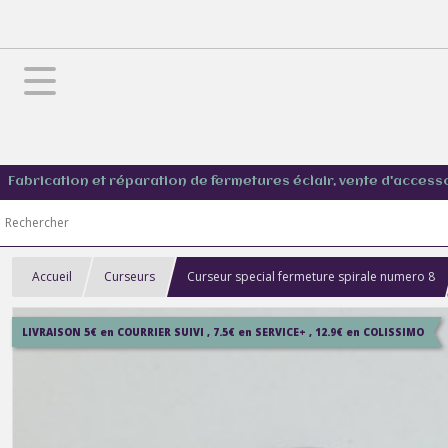
Fabrication et réparation de fermetures éclair, vente d'access
Accueil
Curseurs
Curseur special fermeture spirale numero 8
LIVRAISON 5€ en COURRIER SUIVI , 7.5€ en SERVICE+ , 12.9€ en COLISSIMO