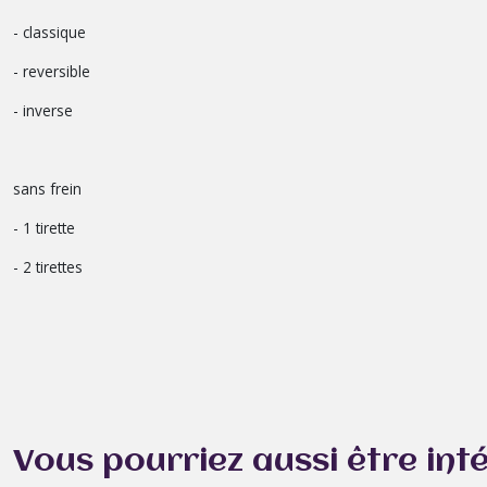
- classique
- reversible
- inverse
sans frein
- 1 tirette
- 2 tirettes
Vous pourriez aussi être int